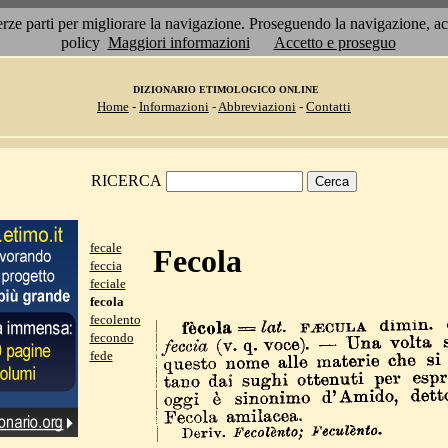
 terze parti per migliorare la navigazione. Proseguendo la navigazione, 
policy
Maggiori informazioni
Accetto e proseguo
DIZIONARIO ETIMOLOGICO ONLINE
Home
-
Informazioni
-
Abbreviazioni
-
Contatti
RICERCA
fecale
Fecola
feccia
feciale
fecola
fecolento
fecondo
fede