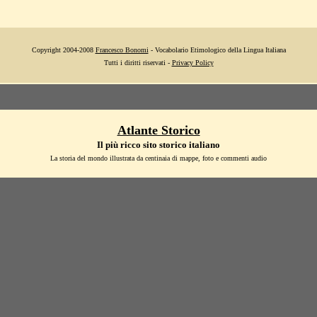
Copyright 2004-2008
Francesco Bonomi
- Vocabolario Etimologico della Lingua Italiana
Tutti i diritti riservati -
Privacy Policy
Atlante Storico
Il più ricco sito storico italiano
La storia del mondo illustrata da centinaia di mappe, foto e commenti audio