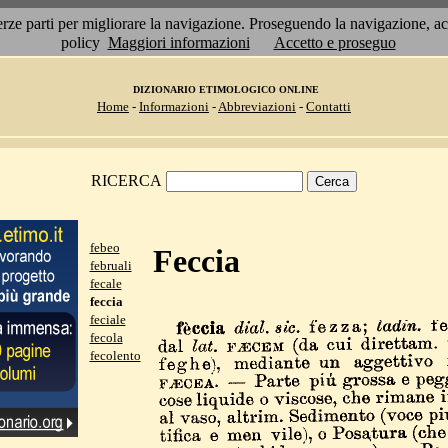
 terze parti per migliorare la navigazione. Proseguendo la navigazione, 
policy
Maggiori informazioni
Accetto e proseguo
DIZIONARIO ETIMOLOGICO ONLINE
Home
-
Informazioni
-
Abbreviazioni
-
Contatti
RICERCA
febeo
Feccia
februali
fecale
feccia
feciale
fecola
fecolento