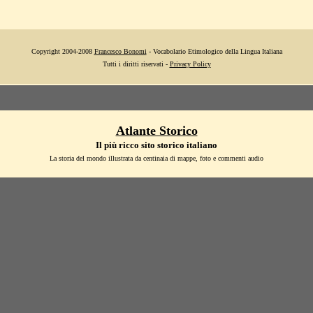
Copyright 2004-2008
Francesco Bonomi
- Vocabolario Etimologico della Lingua Italiana
Tutti i diritti riservati -
Privacy Policy
Atlante Storico
Il più ricco sito storico italiano
La storia del mondo illustrata da centinaia di mappe, foto e commenti audio