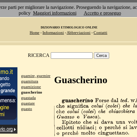
 terze parti per migliorare la navigazione. Proseguendo la navigazione, 
policy
Maggiori informazioni
Accetto e proseguo
DIZIONARIO ETIMOLOGICO ONLINE
Home
-
Informazioni
-
Abbreviazioni
-
Contatti
RICERCA
guarnire, guernire
Guascherino
guarnitura
guarnizione
guascherino
guastada
guastare
guasto