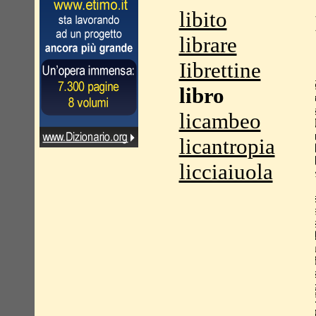
libito
librare
Iibrettine
libro
licambeo
licantropia
licciaiuola