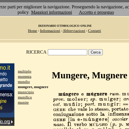
 terze parti per migliorare la navigazione. Proseguendo la navigazione, 
policy
Maggiori informazioni
Accetto e proseguo
DIZIONARIO ETIMOLOGICO ONLINE
Home
-
Informazioni
-
Abbreviazioni
-
Contatti
RICERCA
multiplo
Mungere, Mugnere
mummia
mundio
mungere, mugnere
municipio
munifico
munire