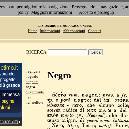
 terze parti per migliorare la navigazione. Proseguendo la navigazione, 
policy
Maggiori informazioni
Accetto e proseguo
DIZIONARIO ETIMOLOGICO ONLINE
Home
-
Informazioni
-
Abbreviazioni
-
Contatti
RICERCA
negligere
Negro
negozio
negriere
negro
negromante
neh
nel, nello-a