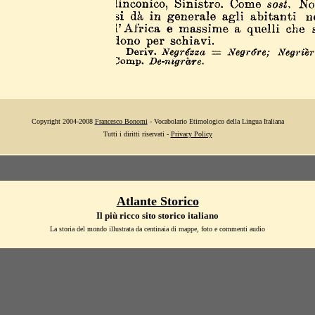
Copyright 2004-2008
Francesco Bonomi
- Vocabolario Etimologico della Lingua Italiana
Tutti i diritti riservati -
Privacy Policy
Atlante Storico
Il più ricco sito storico italiano
La storia del mondo illustrata da centinaia di mappe, foto e commenti audio