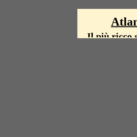
Atlan
Il più ricco 
La storia del mond
mappe, fot