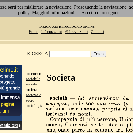
 terze parti per migliorare la navigazione. Proseguendo la navigazione, 
policy
Maggiori informazioni
Accetto e proseguo
DIZIONARIO ETIMOLOGICO ONLINE
Home
-
Informazioni
-
Abbreviazioni
-
Contatti
RICERCA
soccorrere
Societa
sociabile
sociale
societa
socievole
socio
sociologia