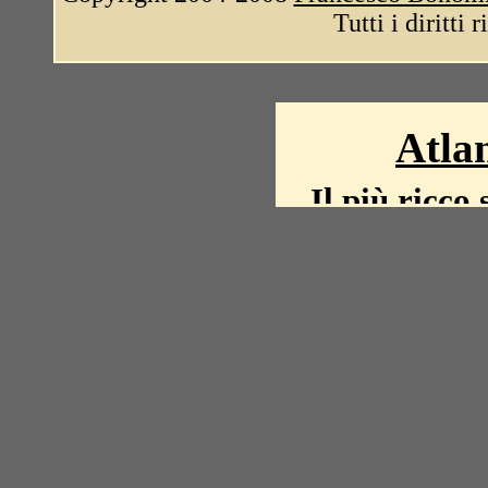
Tutti i diritti 
Atlan
Il più ricco 
La storia del mond
mappe, fot