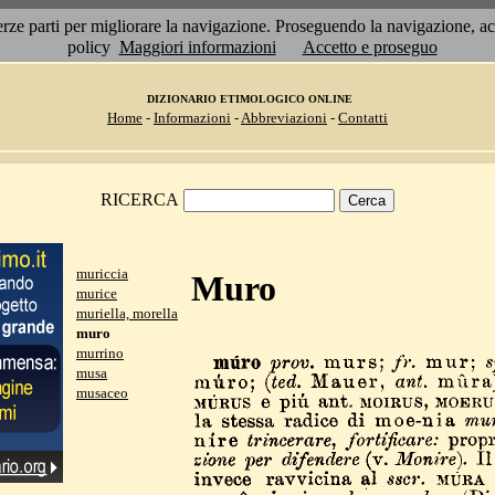
 terze parti per migliorare la navigazione. Proseguendo la navigazione, 
policy
Maggiori informazioni
Accetto e proseguo
DIZIONARIO ETIMOLOGICO ONLINE
Home
-
Informazioni
-
Abbreviazioni
-
Contatti
RICERCA
muriccia
Muro
murice
muriella, morella
muro
murrino
musa
musaceo