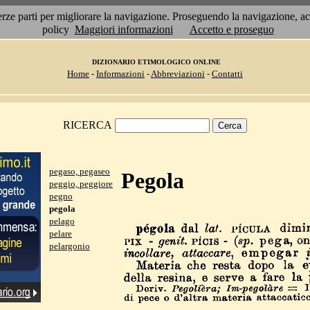
 terze parti per migliorare la navigazione. Proseguendo la navigazione, 
policy
Maggiori informazioni
Accetto e proseguo
DIZIONARIO ETIMOLOGICO ONLINE
Home
-
Informazioni
-
Abbreviazioni
-
Contatti
RICERCA
pegaso, pegaseo
Pegola
peggio, peggiore
pegno
pegola
pelago
pelare
pelargonio