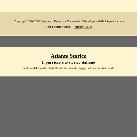
Copyright 2004-2008
Francesco Bonomi
- Vocabolario Etimologico della Lingua Italiana
Tutti i diritti riservati -
Privacy Policy
Atlante Storico
Il più ricco sito storico italiano
La storia del mondo illustrata da centinaia di mappe, foto e commenti audio