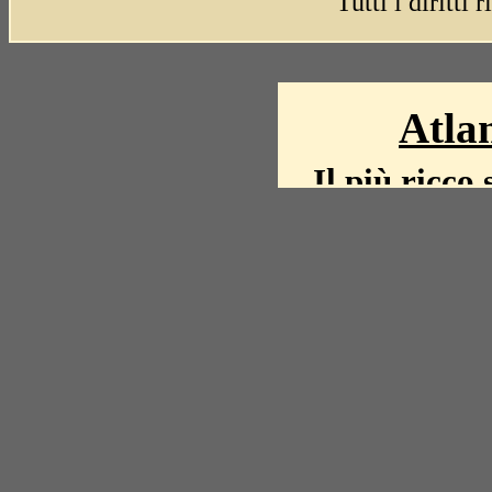
Tutti i diritti 
Atlan
Il più ricco 
La storia del mond
mappe, fot