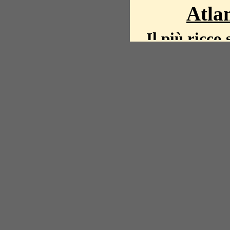
Atlan
Il più ricco 
La storia del mond
mappe, fot