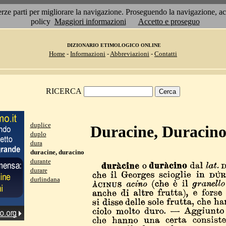
 terze parti per migliorare la navigazione. Proseguendo la navigazione, 
policy
Maggiori informazioni
Accetto e proseguo
DIZIONARIO ETIMOLOGICO ONLINE
Home
-
Informazioni
-
Abbreviazioni
-
Contatti
RICERCA
duplice
Duracine, Duracin
duplo
dura
duracine, duracino
durante
durare
durlindana