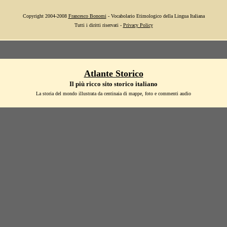
Copyright 2004-2008
Francesco Bonomi
- Vocabolario Etimologico della Lingua Italiana
Tutti i diritti riservati -
Privacy Policy
Atlante Storico
Il più ricco sito storico italiano
La storia del mondo illustrata da centinaia di mappe, foto e commenti audio