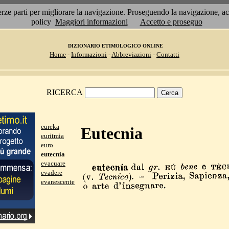
 terze parti per migliorare la navigazione. Proseguendo la navigazione, 
policy
Maggiori informazioni
Accetto e proseguo
DIZIONARIO ETIMOLOGICO ONLINE
Home
-
Informazioni
-
Abbreviazioni
-
Contatti
RICERCA
eureka
Eutecnia
euritmia
euro
eutecnia
evacuare
evadere
evanescente