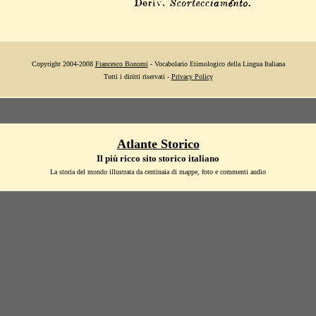
Copyright 2004-2008
Francesco Bonomi
- Vocabolario Etimologico della Lingua Italiana
Tutti i diritti riservati -
Privacy Policy
Atlante Storico
Il più ricco sito storico italiano
La storia del mondo illustrata da centinaia di mappe, foto e commenti audio