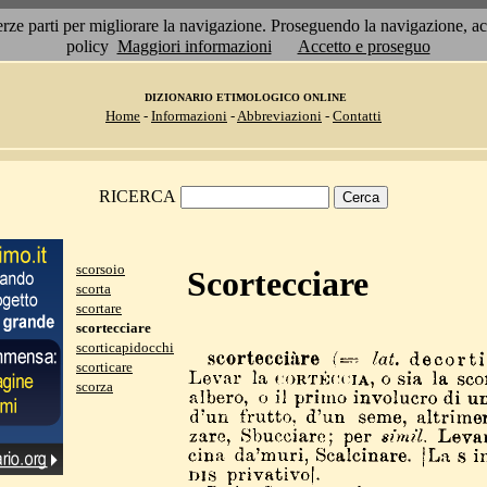
 terze parti per migliorare la navigazione. Proseguendo la navigazione, 
policy
Maggiori informazioni
Accetto e proseguo
DIZIONARIO ETIMOLOGICO ONLINE
Home
-
Informazioni
-
Abbreviazioni
-
Contatti
RICERCA
scorsoio
Scortecciare
scorta
scortare
scortecciare
scorticapidocchi
scorticare
scorza