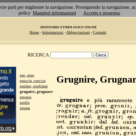
 terze parti per migliorare la navigazione. Proseguendo la navigazione, 
policy
Maggiori informazioni
Accetto e proseguo
DIZIONARIO ETIMOLOGICO ONLINE
Home
-
Informazioni
-
Abbreviazioni
-
Contatti
RICERCA
gru, grue
Grugnire, Grugnar
gruccia, cruccia
grufare, grufolare
grugnire, grugnare
grugno
grullo
gruma