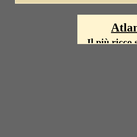
Atlan
Il più ricco 
La storia del mond
mappe, fot