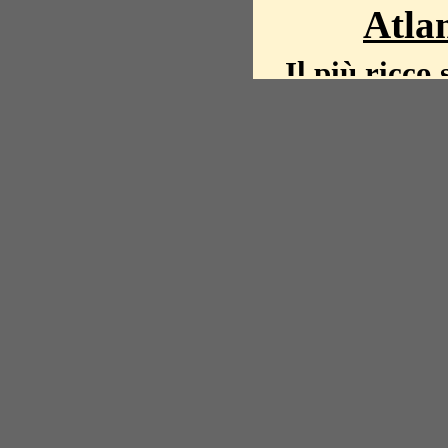
Atlan
Il più ricco 
La storia del mond
mappe, fot