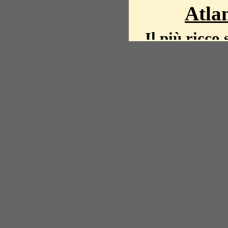
Atlan
Il più ricco 
La storia del mond
mappe, fot