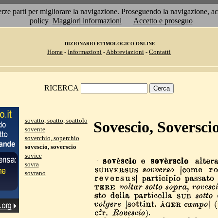
 terze parti per migliorare la navigazione. Proseguendo la navigazione, 
policy
Maggiori informazioni
Accetto e proseguo
DIZIONARIO ETIMOLOGICO ONLINE
Home
-
Informazioni
-
Abbreviazioni
-
Contatti
RICERCA
sovatto, soatto, soattolo
Sovescio, Soversci
sovente
soverchio, soperchio
sovescio, soverscio
sovice
sovra
sovrano