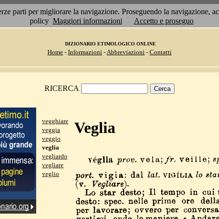
 terze parti per migliorare la navigazione. Proseguendo la navigazione, 
policy
Maggiori informazioni
Accetto e proseguo
DIZIONARIO ETIMOLOGICO ONLINE
Home
-
Informazioni
-
Abbreviazioni
-
Contatti
RICERCA
vegghiare
Veglia
veggia
veggio
veglia
vegliardo
vegliare
veglio