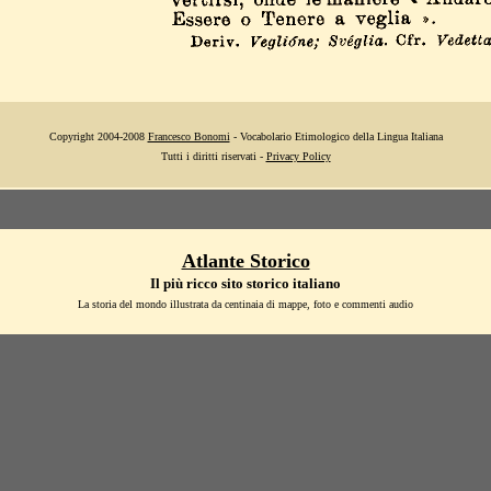
Copyright 2004-2008
Francesco Bonomi
- Vocabolario Etimologico della Lingua Italiana
Tutti i diritti riservati -
Privacy Policy
Atlante Storico
Il più ricco sito storico italiano
La storia del mondo illustrata da centinaia di mappe, foto e commenti audio