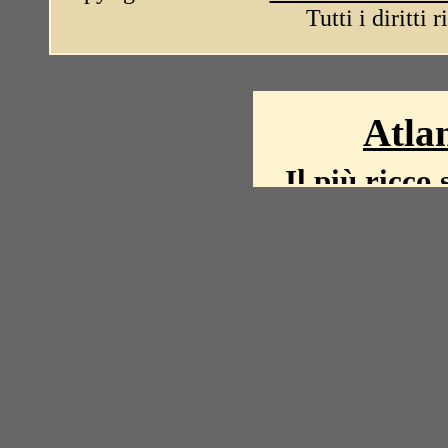
Tutti i diritti 
Atlan
Il più ricco 
La storia del mond
mappe, fot