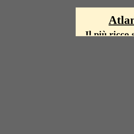
Atlan
Il più ricco 
La storia del mond
mappe, fot