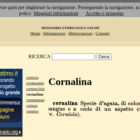
 terze parti per migliorare la navigazione. Proseguendo la navigazione, 
policy
Maggiori informazioni
Accetto e proseguo
DIZIONARIO ETIMOLOGICO ONLINE
Home
-
Informazioni
-
Abbreviazioni
-
Contatti
RICERCA
corizza
Cornalina
cormorano
cornacchia
cornalina
cornamusa
cornea
cornice