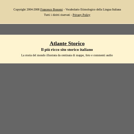
Copyright 2004-2008
Francesco Bonomi
- Vocabolario Etimologico della Lingua Italiana
Tutti i diritti riservati -
Privacy Policy
Atlante Storico
Il più ricco sito storico italiano
La storia del mondo illustrata da centinaia di mappe, foto e commenti audio