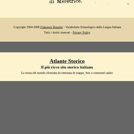
Copyright 2004-2008
Francesco Bonomi
- Vocabolario Etimologico della Lingua Italiana
Tutti i diritti riservati -
Privacy Policy
Atlante Storico
Il più ricco sito storico italiano
La storia del mondo illustrata da centinaia di mappe, foto e commenti audio