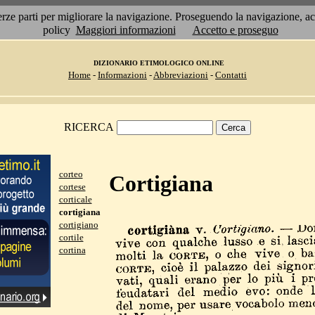
 terze parti per migliorare la navigazione. Proseguendo la navigazione, 
policy
Maggiori informazioni
Accetto e proseguo
DIZIONARIO ETIMOLOGICO ONLINE
Home
-
Informazioni
-
Abbreviazioni
-
Contatti
RICERCA
corteo
Cortigiana
cortese
corticale
cortigiana
cortigiano
cortile
cortina