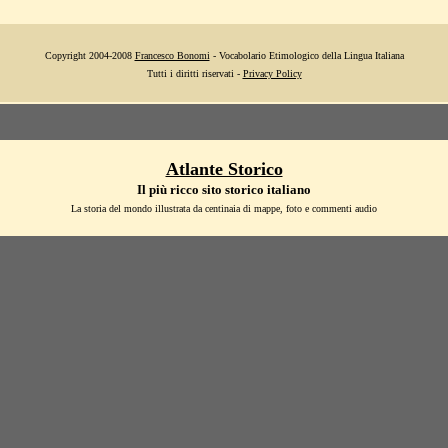
Copyright 2004-2008
Francesco Bonomi
- Vocabolario Etimologico della Lingua Italiana
Tutti i diritti riservati -
Privacy Policy
Atlante Storico
Il più ricco sito storico italiano
La storia del mondo illustrata da centinaia di mappe, foto e commenti audio