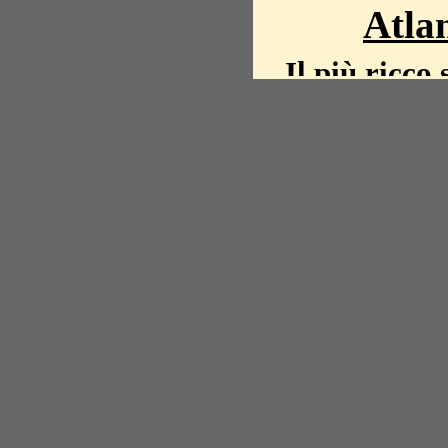
Atlan
Il più ricco 
La storia del mond
mappe, fot