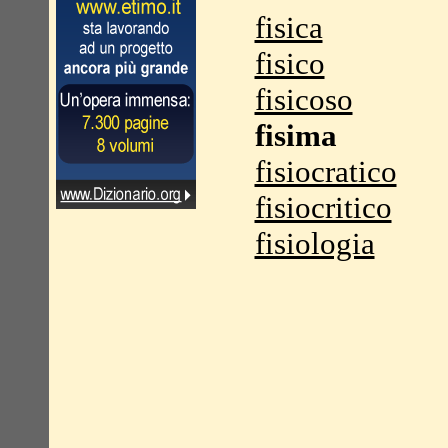
fisica
fisico
fisicoso
fisima
fisiocratico
fisiocritico
fisiologia