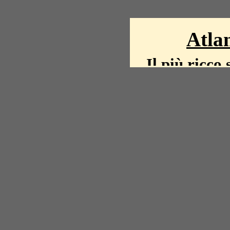
Atlan
Il più ricco 
La storia del mond
mappe, fot