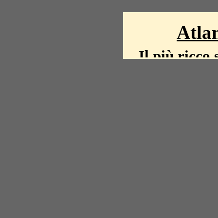
Atlan
Il più ricco 
La storia del mond
mappe, fot