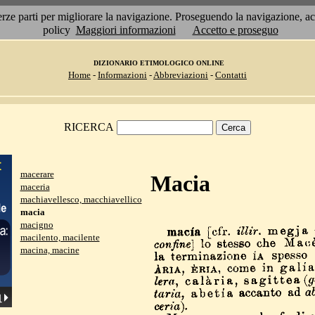
 terze parti per migliorare la navigazione. Proseguendo la navigazione, 
policy
Maggiori informazioni
Accetto e proseguo
DIZIONARIO ETIMOLOGICO ONLINE
Home
-
Informazioni
-
Abbreviazioni
-
Contatti
RICERCA
macerare
Macia
maceria
machiavellesco, macchiavellico
macia
macigno
macilento, macilente
macina, macine