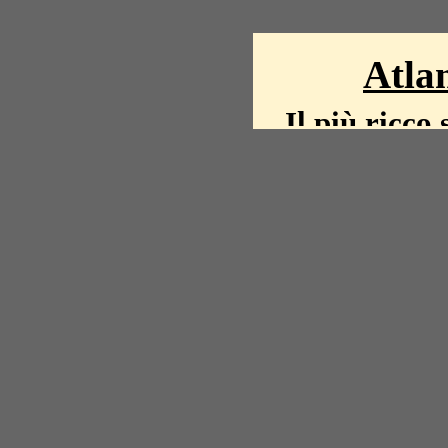
Atlan
Il più ricco 
La storia del mond
mappe, fot