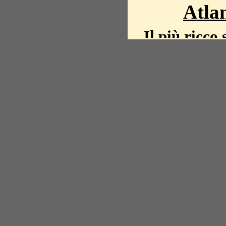
Atlan
Il più ricco 
La storia del mond
mappe, fot