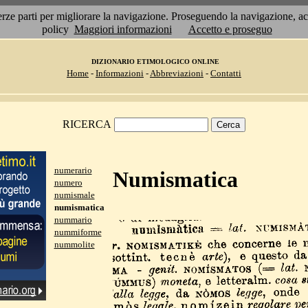
 terze parti per migliorare la navigazione. Proseguendo la navigazione, 
policy
Maggiori informazioni
Accetto e proseguo
DIZIONARIO ETIMOLOGICO ONLINE
Home
-
Informazioni
-
Abbreviazioni
-
Contatti
RICERCA
numerario
Numismatica
numero
numismale
numismatica
nummario
nummiforme
nummolite