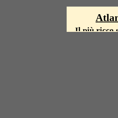
Atlan
Il più ricco 
La storia del mond
mappe, fot