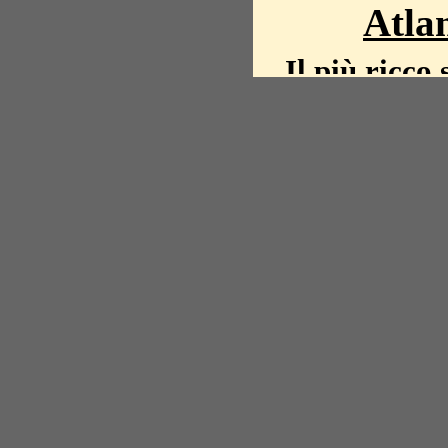
Atlan
Il più ricco 
La storia del mond
mappe, fot