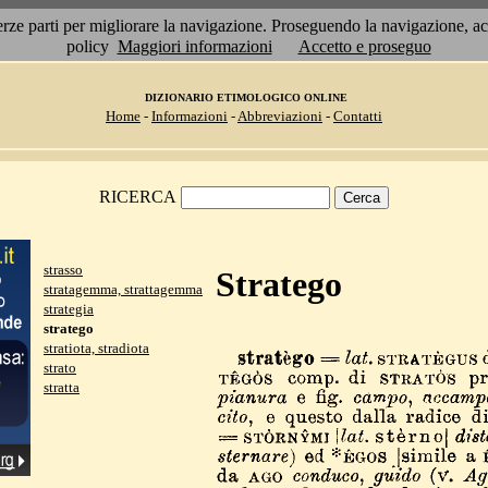
 terze parti per migliorare la navigazione. Proseguendo la navigazione, 
policy
Maggiori informazioni
Accetto e proseguo
DIZIONARIO ETIMOLOGICO ONLINE
Home
-
Informazioni
-
Abbreviazioni
-
Contatti
RICERCA
strasso
Stratego
stratagemma, strattagemma
strategia
stratego
stratiota, stradiota
strato
stratta