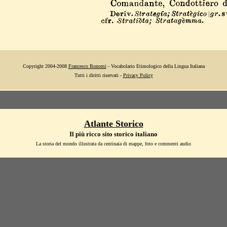
Copyright 2004-2008
Francesco Bonomi
- Vocabolario Etimologico della Lingua Italiana
Tutti i diritti riservati -
Privacy Policy
Atlante Storico
Il più ricco sito storico italiano
La storia del mondo illustrata da centinaia di mappe, foto e commenti audio