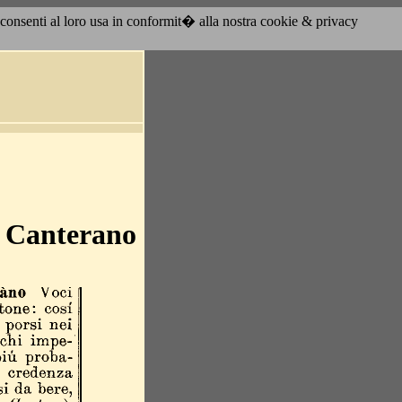
acconsenti al loro usa in conformit� alla nostra cookie & privacy
, Canterano