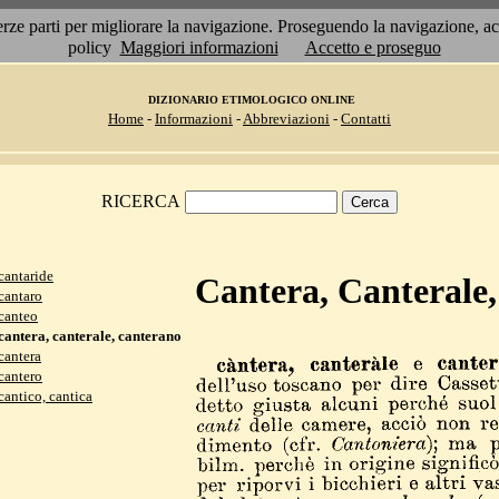
 terze parti per migliorare la navigazione. Proseguendo la navigazione, 
policy
Maggiori informazioni
Accetto e proseguo
DIZIONARIO ETIMOLOGICO ONLINE
Home
-
Informazioni
-
Abbreviazioni
-
Contatti
RICERCA
cantaride
Cantera, Canterale
cantaro
canteo
cantera, canterale, canterano
cantera
cantero
cantico, cantica