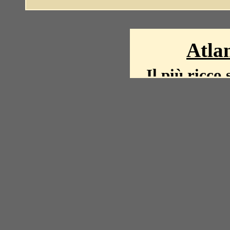
Atlan
Il più ricco 
La storia del mond
mappe, fot