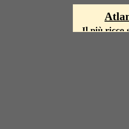
Atlan
Il più ricco 
La storia del mond
mappe, fot