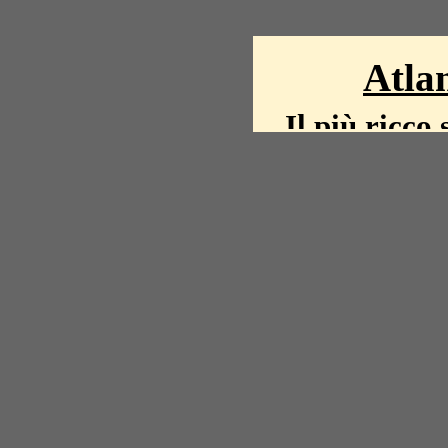
Atlan
Il più ricco 
La storia del mond
mappe, fot