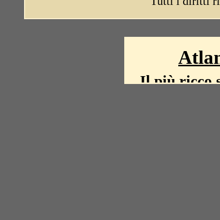
Tutti i diritti 
Atlan
Il più ricco 
La storia del mond
mappe, fot