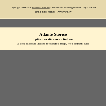
Copyright 2004-2008
Francesco Bonomi
- Vocabolario Etimologico della Lingua Italiana
Tutti i diritti riservati -
Privacy Policy
Atlante Storico
Il più ricco sito storico italiano
La storia del mondo illustrata da centinaia di mappe, foto e commenti audio