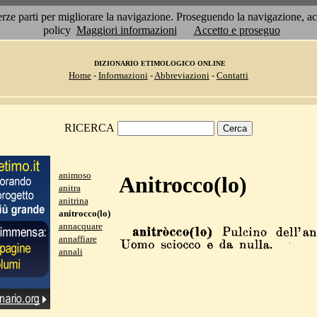
 terze parti per migliorare la navigazione. Proseguendo la navigazione, 
policy
Maggiori informazioni
Accetto e proseguo
DIZIONARIO ETIMOLOGICO ONLINE
Home
-
Informazioni
-
Abbreviazioni
-
Contatti
RICERCA
animoso
Anitrocco(lo)
anitra
anitrina
anitrocco(lo)
annacquare
annaffiare
annali