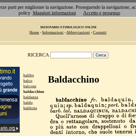
 terze parti per migliorare la navigazione. Proseguendo la navigazione, 
policy
Maggiori informazioni
Accetto e proseguo
DIZIONARIO ETIMOLOGICO ONLINE
Home
-
Informazioni
-
Abbreviazioni
-
Contatti
RICERCA
balibo
Baldacchino
balco
balcone
baldacchino
baldanza
baldo
baldoria