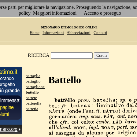
 terze parti per migliorare la navigazione. Proseguendo la navigazione, 
policy
Maggiori informazioni
Accetto e proseguo
DIZIONARIO ETIMOLOGICO ONLINE
Home
-
Informazioni
-
Abbreviazioni
-
Contatti
RICERCA
battaglia
Battello
battaglio
battaglione
battello
battere
batterella
batteria