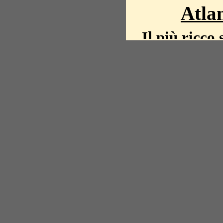
Atlan
Il più ricco 
La storia del mond
mappe, fot