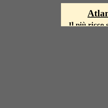
Atlan
Il più ricco 
La storia del mond
mappe, fot