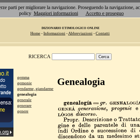
 terze parti per migliorare la navigazione. Proseguendo la navigazione, 
policy
Maggiori informazioni
Accetto e proseguo
DIZIONARIO ETIMOLOGICO ONLINE
Home
-
Informazioni
-
Abbreviazioni
-
Contatti
RICERCA
gemma
Genealogia
gemonie
gendarme, giandarme
genealogia
generale
generare
genere