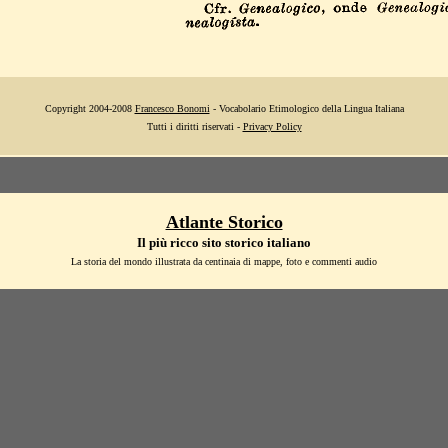
Copyright 2004-2008
Francesco Bonomi
- Vocabolario Etimologico della Lingua Italiana
Tutti i diritti riservati -
Privacy Policy
Atlante Storico
Il più ricco sito storico italiano
La storia del mondo illustrata da centinaia di mappe, foto e commenti audio