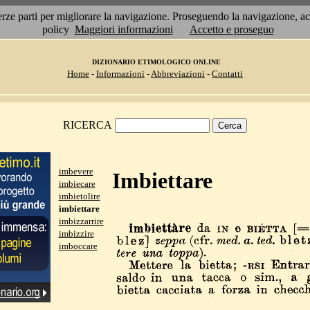
 terze parti per migliorare la navigazione. Proseguendo la navigazione, 
policy
Maggiori informazioni
Accetto e proseguo
DIZIONARIO ETIMOLOGICO ONLINE
Home
-
Informazioni
-
Abbreviazioni
-
Contatti
RICERCA
imbevere
Imbiettare
imbiecare
imbietolire
imbiettare
imbizzarrire
imbizzire
imboccare