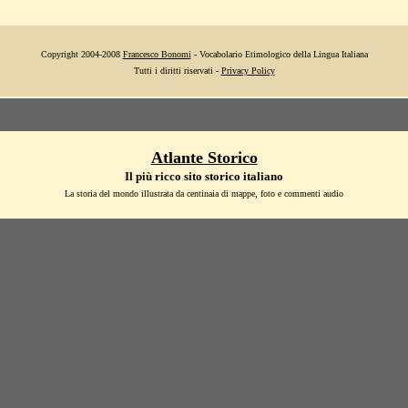
Copyright 2004-2008
Francesco Bonomi
- Vocabolario Etimologico della Lingua Italiana
Tutti i diritti riservati -
Privacy Policy
Atlante Storico
Il più ricco sito storico italiano
La storia del mondo illustrata da centinaia di mappe, foto e commenti audio